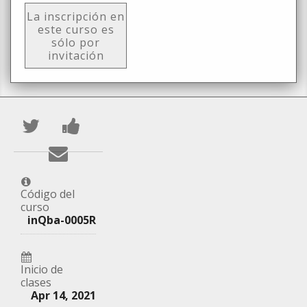
La inscripción en
este curso es
sólo por
invitación
Publica
Comparte
en
un
Envía
Twitter
mensaje
un
que
en
correo
Código del
curso
te
Facebook,
a
inQba-0005R
has
para
tus
inscrito
decir
amigos
Inicio de
en
que
clases
indicando
Apr 14, 2021
este
te