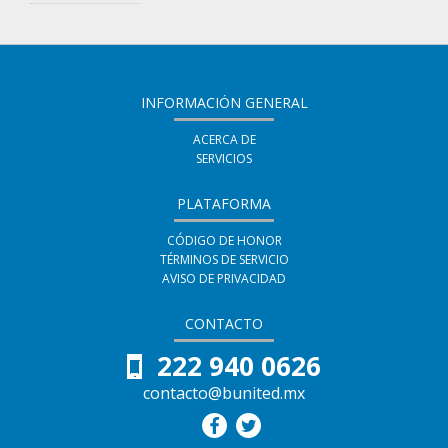
que
curso
haz
te
inscrito
has
en
registrado
INFORMACIÓN GENERAL
este
en
ACERCA DE
curso
SERVICIOS
este
curso
PLATAFORMA
CÓDIGO DE HONOR
TÉRMINOS DE SERVICIO
AVISO DE PRIVACIDAD
CONTACTO
222 940 0626
contacto@bunited.mx