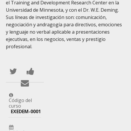
el Training and Development Research Center en la
Universidad de Minnesota, y con el Dr. W.E. Deming.
Sus líneas de investigación son: comunicación,
negociación y andragogía para directivos, emociones
y lenguaje no verbal aplicable a presentaciones
ejecutivas, en los negocios, ventas y prestigio
profesional.
Publica
Comparte
en
un
Envía
Twitter
mensaje
un
que
en
correo
Código del
curso
te
Facebook,
a
EXEDEM-0001
has
para
tus
inscrito
decir
amigos