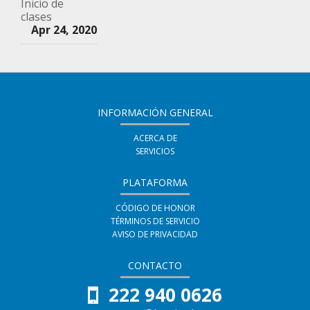
Inicio de
en
que
clases
indicando
Apr 24, 2020
este
te
que
curso
haz
te
inscrito
has
en
registrado
INFORMACIÓN GENERAL
este
en
ACERCA DE
curso
SERVICIOS
este
curso
PLATAFORMA
CÓDIGO DE HONOR
TÉRMINOS DE SERVICIO
AVISO DE PRIVACIDAD
CONTACTO
222 940 0626